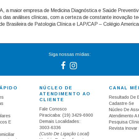
A, a maior empresa de Medicina Diagnóstica e Saúde Preventiv
s das análises clínicas, com a certeza de constante inovação te
 Brasileira de Patologia Clínica e LAP/CAP – Colégio America
Siga nossas mídias:
ÁPIDO
NÚCLEO DE
CANAL MÉ
ATENDIMENTO AO
es
Resultado De
CLIENTE
as
Cadastre-Se
Fale Conosco
Núcleo De Ass
Piracicaba:
(19) 3429-6900
lares
Atendimento A 
Demais Localidades:
cos E
Pesquisa Clíni
3003-6336
Revista Inovar
(Custo De Ligação Local)
miciliar